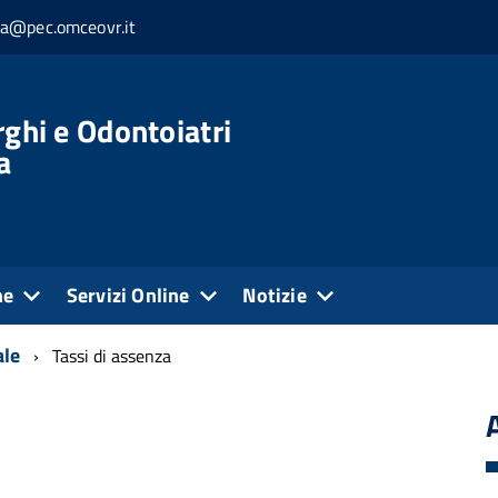
ia@pec.omceovr.it
rghi e Odontoiatri
a
ne
Servizi Online
Notizie
ale
Tassi di assenza