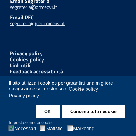
Email Segreteria
segreteria@omceovr.it
Email PEC
segreteria@pec.omceovr.it
Privacy policy
Cookies policy
Link utili
Feedback accessibilità
Amministrazione trasparente
W3C Css
Il sito utilizza i cookies per garantirti una migliore
Mappa del sito
navigazione sul nostro sito.
Cookie policy
Dichiarazione di accessibilità
Privacy policy
Segnalazioni di illecito
OK
Consenti tutti i cookie
Facebook
Impostazioni dei cookie:
Necessari
Statistici
Marketing