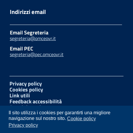
Indirizzi email
Email Segreteria
segreteria@omceovr.it
Email PEC
segreteria@pec.omceovr.it
Privacy policy
Cookies policy
Link utili
Feedback accessibilità
Amministrazione trasparente
W3C Css
Il sito utilizza i cookies per garantirti una migliore
Mappa del sito
navigazione sul nostro sito.
Cookie policy
Dichiarazione di accessibilità
Privacy policy
Segnalazioni di illecito