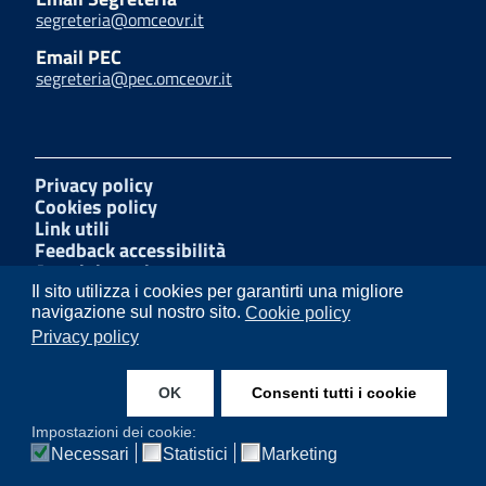
segreteria@omceovr.it
Email PEC
segreteria@pec.omceovr.it
Privacy policy
Cookies policy
Link utili
Feedback accessibilità
Amministrazione trasparente
W3C Css
Il sito utilizza i cookies per garantirti una migliore
Mappa del sito
navigazione sul nostro sito.
Cookie policy
Dichiarazione di accessibilità
Privacy policy
Segnalazioni di illecito
OK
Consenti tutti i cookie
Facebook
Impostazioni dei cookie:
Necessari
Statistici
Marketing